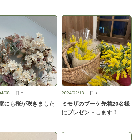
04/08
日々
2024/02/18
日々
室にも桜が咲きました
ミモザのブーケ先着20名様
にプレゼントします！