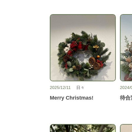
2025/12/11
日々
2024/
Merry Christmas!
待合