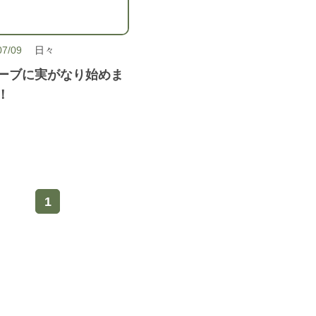
07/09
日々
ーブに実がなり始めま
！
1