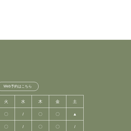
Web予約はこちら
火
水
木
金
土
〇
/
〇
〇
▲
〇
/
〇
〇
/