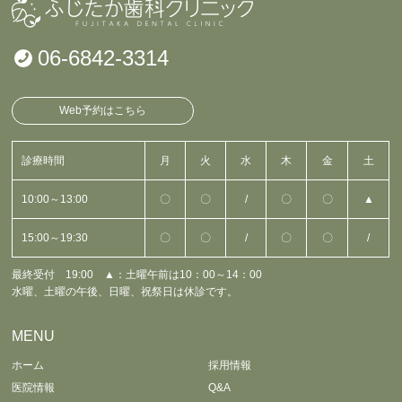
06-6842-3314
Web予約はこちら
診療時間
月
火
水
木
金
土
10:00～13:00
〇
〇
/
〇
〇
▲
15:00～19:30
〇
〇
/
〇
〇
/
最終受付 19:00 ▲：土曜午前は10：00～14：00
水曜、土曜の午後、日曜、祝祭日は休診です。
MENU
ホーム
採用情報
医院情報
Q&A