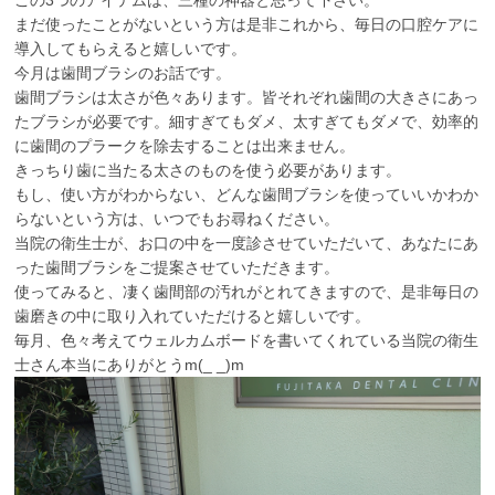
この3つのアイテムは、三種の神器と思って下さい。
まだ使ったことがないという方は是非これから、毎日の口腔ケアに
診察科目
導入してもらえると嬉しいです。
今月は歯間ブラシのお話です。
お口を健康に保ちたい方へ
歯間ブラシは太さが色々あります。皆それぞれ歯間の大きさにあっ
たブラシが必要です。細すぎてもダメ、太すぎてもダメで、効率的
口臭が気になる方へ
に歯間のプラークを除去することは出来ません。
きっちり歯に当たる太さのものを使う必要があります。
歯をさらに美しくしたい方へ
もし、使い方がわからない、どんな歯間ブラシを使っていいかわか
らないという方は、いつでもお尋ねください。
歯を白くしたい方へ
当院の衛生士が、お口の中を一度診させていただいて、あなたにあ
った歯間ブラシをご提案させていただきます。
お子さまの歯を守りたい方へ
使ってみると、凄く歯間部の汚れがとれてきますので、是非毎日の
歯磨きの中に取り入れていただけると嬉しいです。
歯がしみる、痛みを感じる方へ
毎月、色々考えてウェルカムボードを書いてくれている当院の衛生
士さん本当にありがとうm(_ _)m
歯を失われた方へ
採用情報