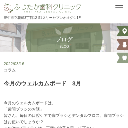
豊中市立花町3丁目12-51スリーセブンオオグシ1F
ホーム
医院情報
ブログ
BLOG
医院案内
2022/03/16
自費治療料金表
コラム
ブログ
今月のウェルカムボード 3月
ニュース
今月のウェルカムボードは、
「歯間ブラシのお話」
はじめての方へ
皆さん、毎日の口腔ケアで歯ブラシとデンタルフロス、歯間ブラシ
はお使いでしょうか？
スタッフ紹介