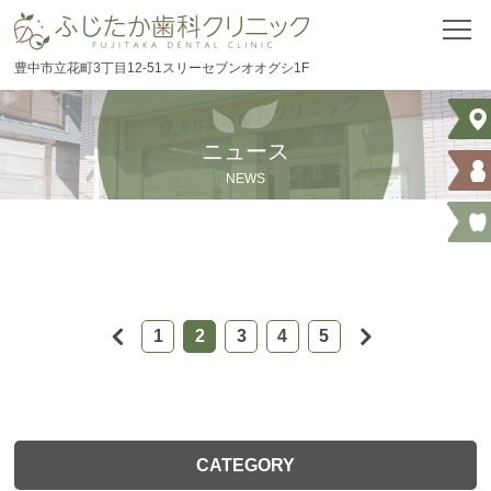
豊中市立花町3丁目12-51スリーセブンオオグシ1F
ホーム
医院情報
ニュース
NEWS
医院案内
自費治療料金表
ブログ
1
2
3
4
5
ニュース
はじめての方へ
CATEGORY
スタッフ紹介